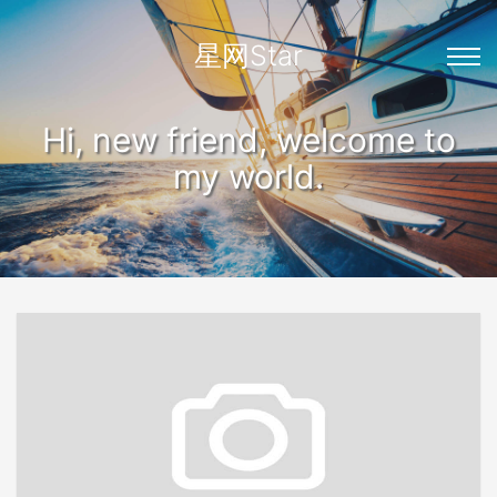
星网Star
Hi, new friend, welcome to
my world.